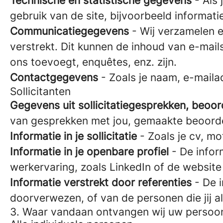
Technische en statistische gegevens
- Als 
gebruik van de site, bijvoorbeeld informati
Communicatiegegevens
- Wij verzamelen e
verstrekt. Dit kunnen de inhoud van e-mails
ons toevoegt, enquêtes, enz. zijn.
Contactgegevens
- Zoals je naam, e-maila
Sollicitanten
Gegevens uit sollicitatiegesprekken, beoor
van gesprekken met jou, gemaakte beoordel
Informatie in je sollicitatie
- Zoals je cv, mo
Informatie in je openbare profiel
- De infor
werkervaring, zoals LinkedIn of de website
Informatie verstrekt door referenties
- De i
doorverwezen, of van de personen die jij a
3. Waar vandaan ontvangen wij uw perso