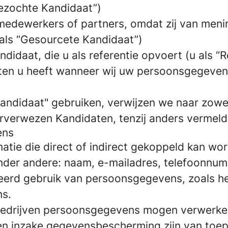
Gezochte Kandidaat”)
edewerkers of partners, omdat zij van mening
 als “Gesourcete Kandidaat”)
idaat, die u als referentie opvoert (u als “Re
chten u heeft wanneer wij uw persoonsgegeve
Kandidaat" gebruiken, verwijzen we naar zowe
rverwezen Kandidaten, tenzij anders vermeld
ens
atie die direct of indirect gekoppeld kan wor
der andere: naam, e-mailadres, telefoonnum
erd gebruik van persoonsgegevens, zoals he
ns.
e bedrijven persoonsgegevens mogen verwerk
n inzake gegevensbescherming zijn van toepa