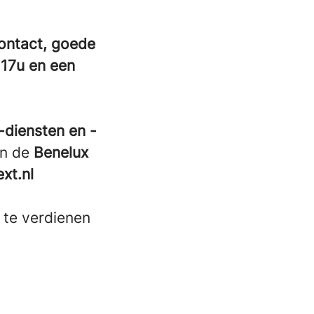
contact, goede
 17u en een
diensten en -
in de
Benelux
xt.nl
 te verdienen