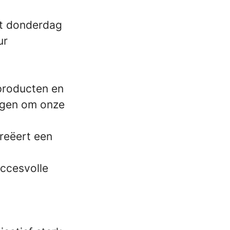
et donderdag
ur
producten en
tuigen om onze
creëert een
ccesvolle