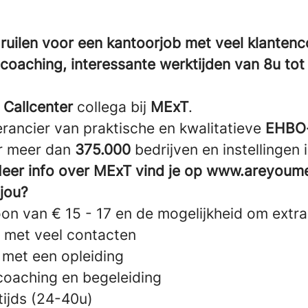
b ruilen voor een kantoorjob met veel klanten
 coaching, interessante werktijden van 8u tot
e
Callcenter
collega bij
MExT
.
erancier van praktische en kwalitatieve
EHBO-
r meer dan
375.000
bedrijven en instellingen 
Meer info over MExT vind je op www.areyoume
 jou?
oon van € 15 - 17 en de mogelijkheid om extra
 met veel contacten
s met een opleiding
oaching en begeleiding
ltijds (24-40u)