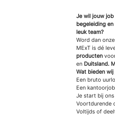
Je wil jouw jo
begeleiding en
leuk team?
Word dan onz
MExT is dé lev
producten
voo
en
Duitsland. 
Wat bieden wij
Een bruto uurl
Een kantoorjob
Je start bij on
Voortdurende c
Voltijds of dee